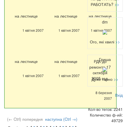
РАБОТАТЬ?
>>
на лестнице
на лестнице
на лестнице
dm
1 квітня 2007
1 квітня 2007
1 квітня 2007
Ого, які хвилі
>>
Гриша
на лестнице
на лестнице
РДК до
ремонта.17
октября
1 квітня 2007
1 квітня 2007
2005 год.
Дуже гарно
>>
8 березня
Вхід
2007
Кол-во тегов: 2241
Количество ф-ий:
(← Ctrl) попередня
наступна (Ctrl →)
49729