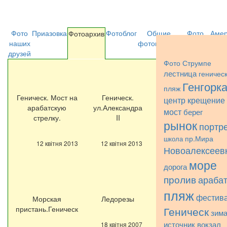
Фото
Приазовка
Фотоблог
Общие
Фото
Амер
Фотоархив
наших
фотографии
Струмпэ
друзей
Фото Струмпе
лестница
геничес
Генгорк
пляж
Геническ. Мост на
Геническ.
Геническ.
центр
крещение
арабатскую
ул.Александра
Ледорезы.
мост
берег
стрелку.
II
1912 год.
рынок
портр
пр.Мира
школа
12 квітня 2013
12 квітня 2013
12 квітня 2013
Новоалексеев
море
дорога
пролив
арабат
пляж
фестив
Морская
Ледорезы
Мосты
пристань.Геническ
Геническ
зим
источник
вокзал
18 квітня 2007
18 квітня 2007