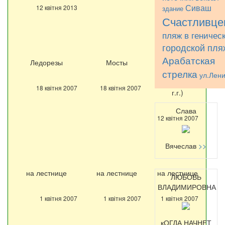
Сиваш
12 квітня 2013
здание
Счастливце
пляж в геничес
городской пля
Арабатская
Ледорезы
Мосты
Памятник
стрелка
А.С.Пушкину
ул.Лен
(1964-1965
18 квітня 2007
18 квітня 2007
г.г.)
Слава
12 квітня 2007
Вячеслав
>>
на лестнице
на лестнице
на лестнице
ЛЮБОВЬ
ВЛАДИМИРОВНА
1 квітня 2007
1 квітня 2007
1 квітня 2007
кОГДА НАЧНЕТ