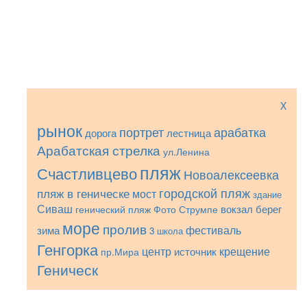
X
рынок
портрет
арабатка
лестница
дорога
Арабатская стрелка
ул.Ленина
пляж
Счастливцево
Новоалексеевка
городской пляж
пляж в геническе
мост
здание
Сиваш
вокзал
берег
генический пляж
Фото Струмпе
море
пролив
фестиваль
зима
3 школа
Генгорка
центр
крещение
пр.Мира
источник
Геническ