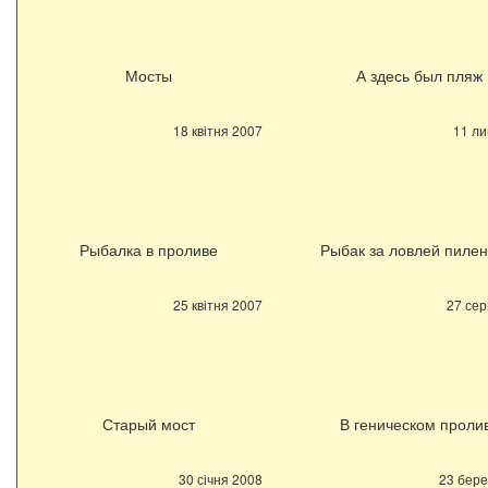
Мосты
А здесь был пляж
18 квітня 2007
11 ли
Рыбалка в проливе
Рыбак за ловлей пилен
25 квітня 2007
27 се
Старый мост
В геническом проли
30 січня 2008
23 бере