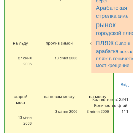
берег
13 січня
Арабатская
2006
стрелка
зима
рынок
городской пля
пляж
на льду
пролив зимой
с моста
Сиваш
арабатка
вокза
пляж в геничес
27 січня
13 січня 2006
27 січня
2006
2006
мост
крещение
Вхід
старый
на новом мосту
на мосту
Кол-во тегов: 2241
мост
Количество ф-ий:
111
3 квітня 2006
3 квітня 2006
13 січня
2006