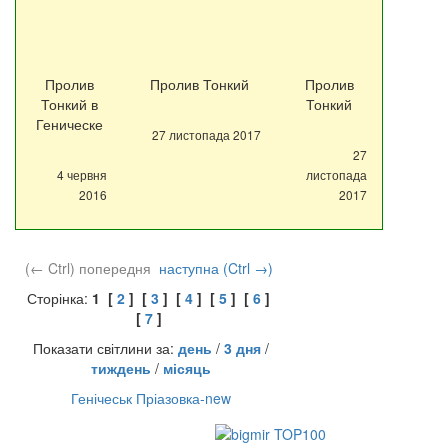
Пролив
Пролив Тонкий
Пролив
Тонкий в
Тонкий
Геническе
27 листопада 2017
27
4 червня
листопада
2016
2017
(← Ctrl) попередня
наступна (Ctrl →)
Сторінка:
1 [
2
] [
3
] [
4
] [
5
] [
6
]
[
7
]
Показати світлини за:
день
/
3 дня
/
тиждень
/
місяць
Генічеськ
Пріазовка-new