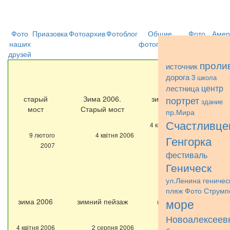
Фото
Приазовка
Фотоархив
Фотоблог
Общие
Фото
Амер
наших
фотографии
Струмпэ
друзей
проли
источник
дорога
3 школа
центр
лестница
старый
Зима 2006.
зима 2006
портрет
здание
мост
Старый мост
пр.Мира
Счастливце
4 квітня 2006
9 лютого
4 квітня 2006
Генгорка
2007
фестиваль
Геническ
ул.Ленина
геничес
пляж
Фото Струмп
море
зима 2006
зимний пейзаж
пролив
зимой
Новоалексеев
4 квітня 2006
2 серпня 2006