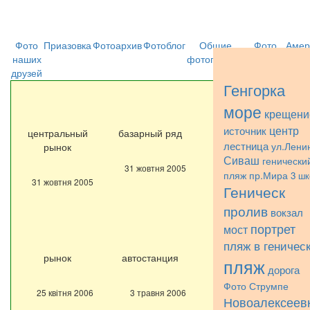
Фото
Приазовка
Фотоархив
Фотоблог
Общие
Фото
Амер
наших
фотографии
Струмпэ
друзей
Генгорка
море
крещени
центр
источник
центральный
базарный ряд
у входа на базар
лестница
ул.Лени
рынок
Сиваш
генически
31 жовтня 2005
2 березня 2006
пр.Мира
пляж
3 шк
31 жовтня 2005
Геническ
пролив
вокзал
портрет
мост
пляж в геничес
рынок
автостанция
рынок
пляж
дорога
Фото Струмпе
25 квітня 2006
3 травня 2006
6 травня 2006
Новоалексеев