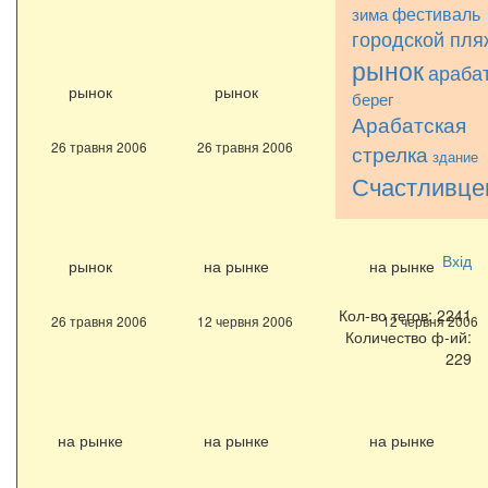
фестиваль
зима
городской пля
рынок
араба
рынок
рынок
рынок
берег
Арабатская
26 травня 2006
26 травня 2006
26 травня 2006
стрелка
здание
Счастливце
Вхід
рынок
на рынке
на рынке
Кол-во тегов: 2241
26 травня 2006
12 червня 2006
12 червня 2006
Количество ф-ий:
229
на рынке
на рынке
на рынке